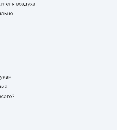
ителя воздуха
ильно
рукам
ния
всего?