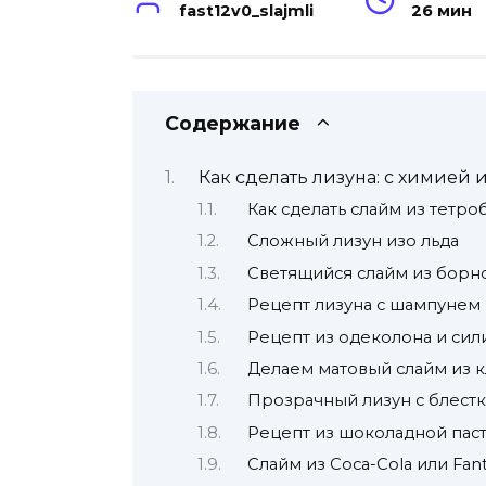
fast12v0_slajmli
26 мин
Содержание
Как сделать лизуна: с химией и
Как сделать слайм из тетро
Сложный лизун изо льда
Светящийся слайм из борн
Рецепт лизуна с шампунем 
Рецепт из одеколона и сил
Делаем матовый слайм из 
Прозрачный лизун с блест
Рецепт из шоколадной пас
Слайм из Coca-Cola или Fan