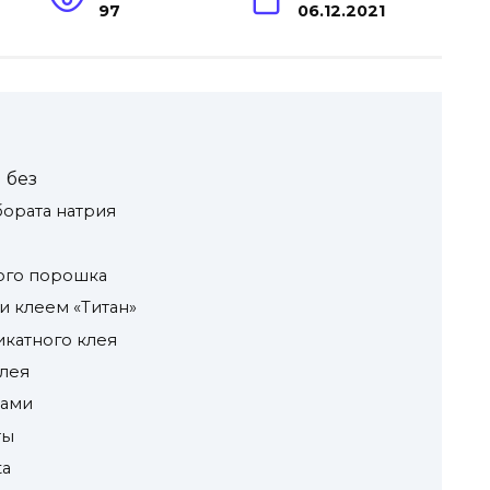
97
06.12.2021
 без
бората натрия
ого порошка
и клеем «Титан»
икатного клея
клея
ками
ты
ta