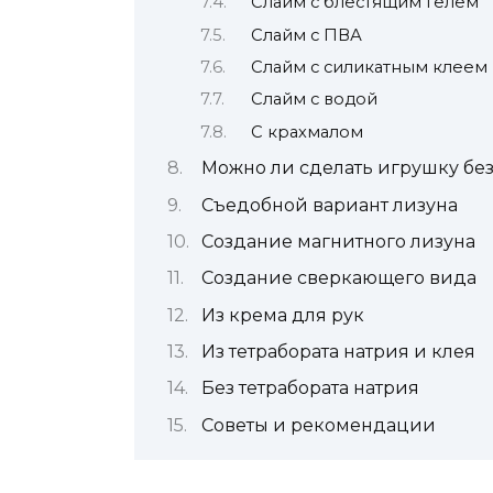
Слайм с блестящим гелем
Слайм с ПВА
Слайм с силикатным клеем
Слайм с водой
С крахмалом
Можно ли сделать игрушку без
Съедобной вариант лизуна
Создание магнитного лизуна
Создание сверкающего вида
Из крема для рук
Из тетрабората натрия и клея
Без тетрабората натрия
Советы и рекомендации